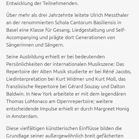
Entwicklung der Teilnehmenden.
Über mehr als drei Jahrzehnte leitete Ulrich Messthaler
an der renommierten
Schola Cantorum Basiliensis
in
Basel eine Klasse für Gesang, Liedgestaltung und Self-
Accompanying und prägte dort Generationen von
Sängerinnen und Sängern.
Seine Ausbildung erhielt er bei bedeutenden
Persönlichkeiten der internationalen Musikszene: Das
Repertoire der Alten Musik studierte er bei
Réné Jacobs
,
Liedinterpretation bei
Kurt Widmer
und
Kurt Moll
, das
französische Repertoire bei
Gérard Souzay
und
Dalton
Baldwin
. In New York arbeitete er mit dem legendären
Thomas LoMonaco
am Opernrepertoire; weitere
entscheidende Impulse erhielt er durch
Margreet Honig
in Amsterdam.
Diese vielfältigen künstlerischen Einflüsse bilden die
Grundlage seiner außergewöhnlich breit gefächerten