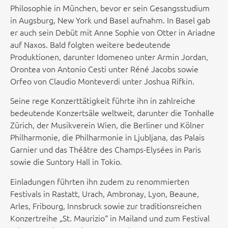
Philosophie in München, bevor er sein Gesangsstudium
in Augsburg, New York und Basel aufnahm. In Basel gab
er auch sein Debüt mit
Anne Sophie von Otter
in
Ariadne
auf Naxos
. Bald folgten weitere bedeutende
Produktionen, darunter
Idomeneo
unter
Armin Jordan
,
Orontea
von
Antonio Cesti
unter
Réné Jacobs
sowie
Orfeo von Claudio Monteverdi
unter
Joshua Rifkin
.
Seine rege Konzerttätigkeit führte ihn in zahlreiche
bedeutende Konzertsäle weltweit, darunter die
Tonhalle
Zürich
, der
Musikverein Wien
, die
Berliner und Kölner
Philharmonie
, die
Philharmonie in Ljubljana
, das Palais
Garnier und das
Théâtre des Champs-Elysées
in Paris
sowie die
Suntory Hall
in Tokio.
Einladungen führten ihn zudem zu renommierten
Festivals in Rastatt, Urach, Ambronay, Lyon, Beaune,
Arles, Fribourg, Innsbruck sowie zur traditionsreichen
Konzertreihe „St. Maurizio“ in Mailand und zum Festival